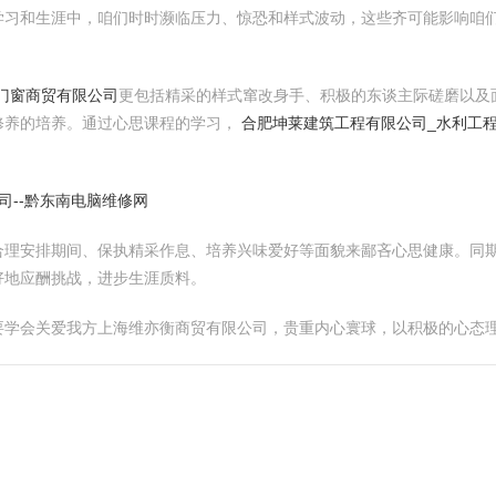
学习和生涯中，咱们时时濒临压力、惊恐和样式波动，这些齐可能影响咱
门窗商贸有限公司
更包括精采的样式窜改身手、积极的东谈主际磋磨以及
修养的培养。通过心思课程的学习，
合肥坤莱建筑工程有限公司_水利工程
司--黔东南电脑维修网
合理安排期间、保执精采作息、培养兴味爱好等面貌来鄙吝心思健康。同
好地应酬挑战，进步生涯质料。
要学会关爱我方上海维亦衡商贸有限公司，贵重内心寰球，以积极的心态