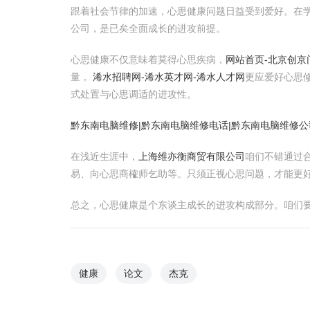
跟着社会节律的加速，心思健康问题日益受到爱好。在
公司，是已矣全面成长的进攻前提。
心思健康不仅意味着莫得心思疾病，
网站首页-北京创京
量，
浠水招聘网-浠水英才网-浠水人才网
更应爱好心思
式处置与心思调适的进攻性。
黔东南电脑维修|黔东南电脑维修电话|黔东南电脑维修公
在浅近生涯中，
上海维亦衡商贸有限公司
咱们不错通过
易、向心思商榷师乞助等。只须正视心思问题，才能更
总之，心思健康是个东谈主成长的进攻构成部分。咱们
健康
论文
杰克