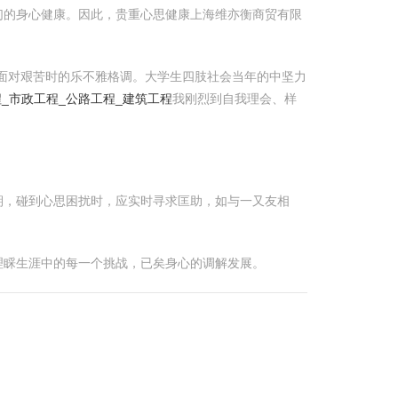
们的身心健康。因此，贵重心思健康上海维亦衡商贸有限
面对艰苦时的乐不雅格调。大学生四肢社会当年的中坚力
_市政工程_公路工程_建筑工程
我刚烈到自我理会、样
期，碰到心思困扰时，应实时寻求匡助，如与一又友相
理睬生涯中的每一个挑战，已矣身心的调解发展。